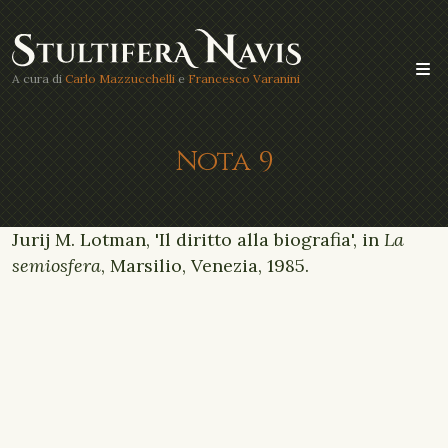
A cura di
Carlo Mazzucchelli
e
Francesco Varanini
Nota 9
Jurij M. Lotman, 'Il diritto alla biografia', in
La
semiosfera
, Marsilio, Venezia, 1985.