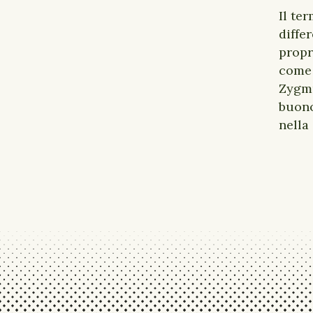
Il te
diffe
propr
come 
Zygmu
buono
nella