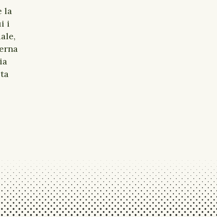
 la
i i
ale,
derna
ia
sta