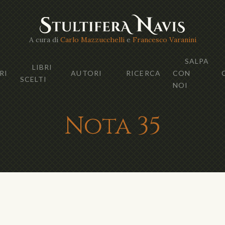
A cura di
Carlo Mazzucchelli
e
Francesco Varanini
SALPA
LIBRI
RI
AUTORI
RICERCA
CON
SCELTI
NOI
Nota 35