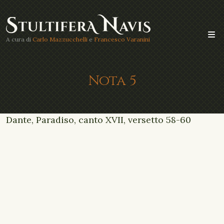
A cura di
Carlo Mazzucchelli
e
Francesco Varanini
Nota 5
Dante, Paradiso, canto XVII, versetto 58-60