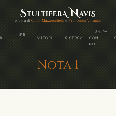
A cura di
Carlo Mazzucchelli
e
Francesco Varanini
SALPA
LIBRI
RI
AUTORI
RICERCA
CON
SCELTI
NOI
Nota 1