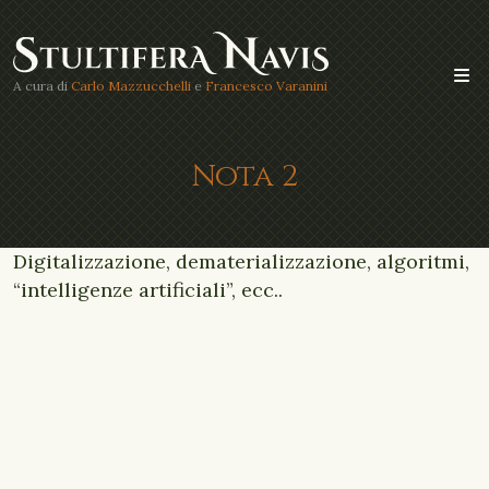
A cura di
Carlo Mazzucchelli
e
Francesco Varanini
Nota 2
Digitalizzazione, dematerializzazione, algoritmi,
“intelligenze artificiali”, ecc..