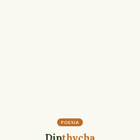
POESIA
Dip
thycha