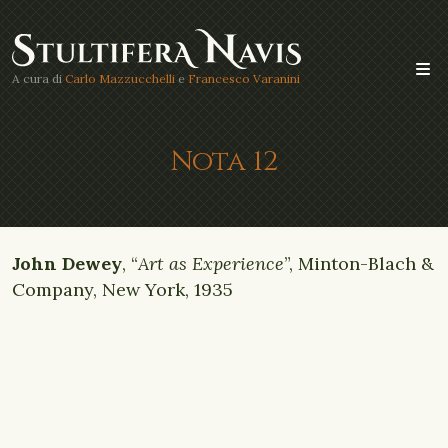
A cura di
Carlo Mazzucchelli
e
Francesco Varanini
Nota 12
John Dewey
, “
Art as Experience
”, Minton-Blach &
Company, New York, 1935