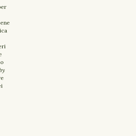
per
iene
ica
eri
e
do
by
re
ei