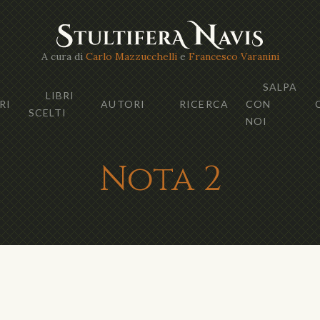
A cura di
Carlo Mazzucchelli
e
Francesco Varanini
SALPA
LIBRI
RI
AUTORI
RICERCA
CON
SCELTI
NOI
Nota 2