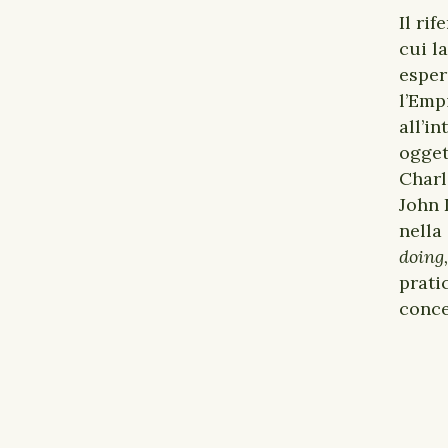
Il ri
cui l
esper
l’Emp
all’i
ogget
Charl
John 
nella
doing,
prati
conce