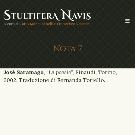
A cura di
Carlo Mazzucchelli
e
Francesco Varanini
Nota 7
Josè Saramago
, “
Le poesie
”, Einaudi, Torino,
2002, Traduzione di Fernanda Toriello.