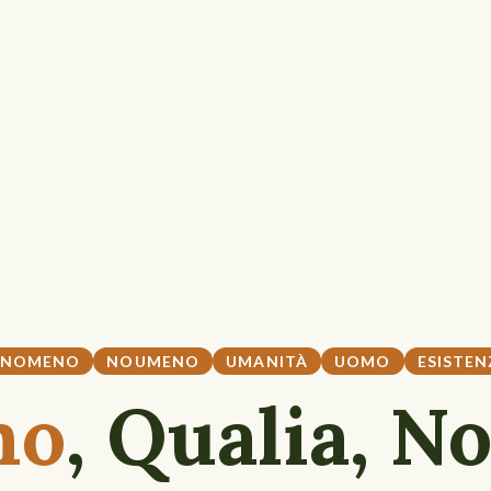
ENOMENO
NOUMENO
UMANITÀ
UOMO
ESISTEN
no
, Qualia, 