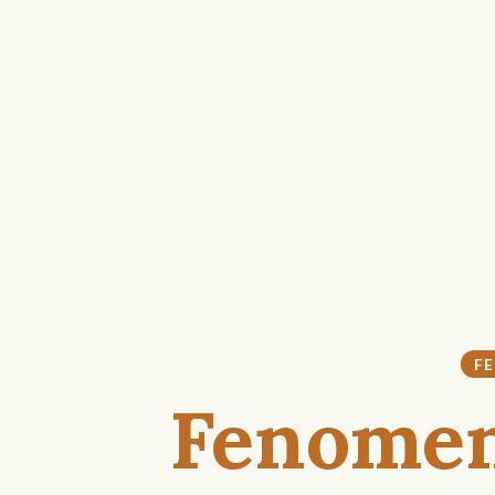
F
Fenome