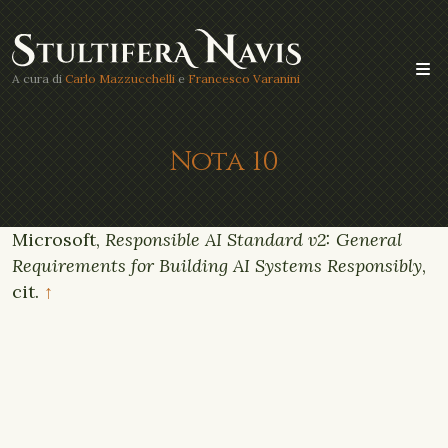
A cura di
Carlo Mazzucchelli
e
Francesco Varanini
Nota 10
Microsoft,
Responsible AI Standard v2: General
Requirements for Building AI Systems Responsibly
,
cit.
↑