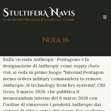
A cura di
Carlo Mazzucchelli
e
Francesco Varanini
Nota 16
Sulla vicenda Anthropic–Pentagono e la
designazione di Anthropic come
supply chain
risk
, si veda in primo luogo: "Internal Pentagon
memo orders military commanders to remove
Anthropic AI technology from key systems",
CBS
News
, 9 marzo 2026, che pubblica il
memorandum interno del 6 marzo 2026 con
l'ordine di rimuovere i prodotti Anthropic dai
sistemi di difesa entro 180 giorni. Per conferme