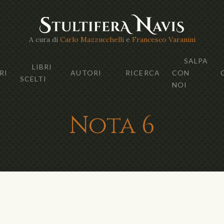
A cura di
Carlo Mazzucchelli
e
Francesco Varanini
SALPA
LIBRI
RI
AUTORI
RICERCA
CON
SCELTI
NOI
Nota 6