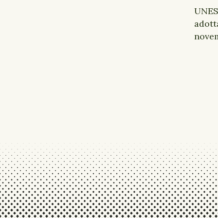
UNE
adott
novem