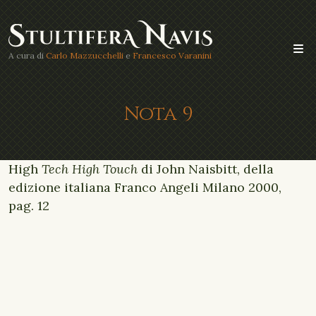
A cura di
Carlo Mazzucchelli
e
Francesco Varanini
Nota 9
High
Tech High Touch
di John Naisbitt, della
edizione italiana Franco Angeli Milano 2000,
pag. 12