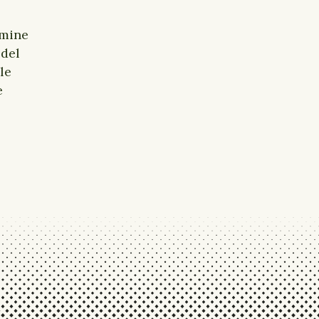
rmine
 del
le
e