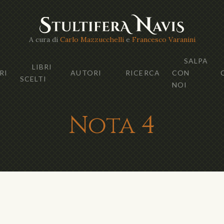
A cura di
Carlo Mazzucchelli
e
Francesco Varanini
SALPA
LIBRI
RI
AUTORI
RICERCA
CON
SCELTI
NOI
Nota 4