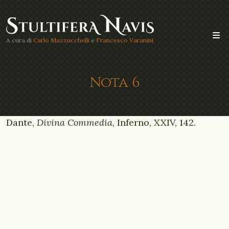
A cura di
Carlo Mazzucchelli
e
Francesco Varanini
Nota 6
Dante,
Divina Commedia
, Inferno, XXIV, 142.