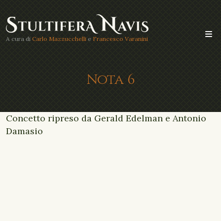
A cura di
Carlo Mazzucchelli
e
Francesco Varanini
Nota 6
Concetto ripreso da Gerald Edelman e Antonio
Damasio