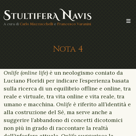
A cura di
Carlo Mazzucchelli
e
Francesco Varanini
Nota 4
Onlife (online life)
è un neologismo coniato da
Luciano Floridi per indicare l’esperienza basata
sulla ricerca di un equilibrio offline e online, tra
reale e virtuale, tra vita online e vita reale, tra
umano e macchina.
Onlife
è riferito all’identità e
alla costruzione del Sé, ma serve anche a
suggerire l’abbandono di concetti dicotomici
non più in grado di raccontare la realtà
dell’infosfera attuale.
Onlife
suggerisce la