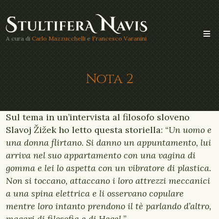
A cura di
Carlo Mazzucchelli
e
Francesco Varanini
Nota 2
Sul tema in un’intervista al filosofo sloveno
Slavoj Žižek ho letto questa storiella: “
Un uomo e
una donna flirtano. Si danno un appuntamento, lui
arriva nel suo appartamento con una vagina di
gomma e lei lo aspetta con un vibratore di plastica.
Non si toccano, attaccano i loro attrezzi meccanici
a una spina elettrica e li osservano copulare
mentre loro intanto prendono il tè parlando d’altro,
magari di filosofia e di Hegel.
”