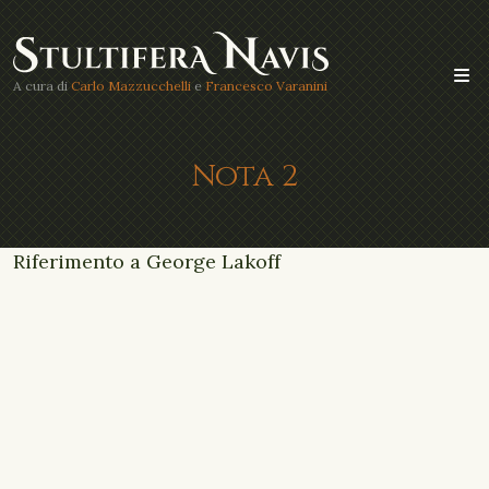
A cura di
Carlo Mazzucchelli
e
Francesco Varanini
Nota 2
Riferimento a George Lakoff