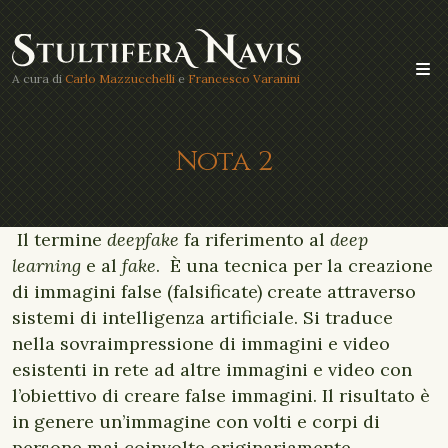
A cura di
Carlo Mazzucchelli
e
Francesco Varanini
Nota 2
Il termine
deepfake
fa riferimento al
deep
learning
e al
fake
. È una tecnica per la creazione
di immagini false (falsificate) create attraverso
sistemi di intelligenza artificiale. Si traduce
nella sovraimpressione di immagini e video
esistenti in rete ad altre immagini e video con
l’obiettivo di creare false immagini. Il risultato è
in genere un’immagine con volti e corpi di
persone mai coinvolte originariamente