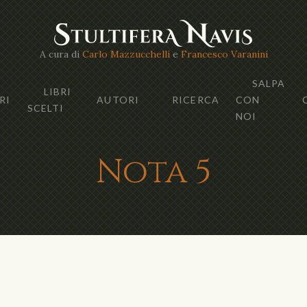
A cura di
Carlo Mazzucchelli
e
Francesco Varanini
SALPA
LIBRI
RI
AUTORI
RICERCA
CON
SCELTI
NOI
Nota 5