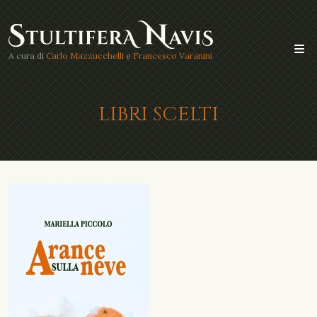
A cura di
Carlo Mazzucchelli
e
Francesco Varanini
LIBRI SCELTI