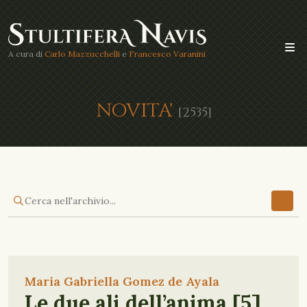
A cura di
Carlo Mazzucchelli
e
Francesco Varanini
NOVITA'
[2535]
Maria Gabriella Gomez de Ayala
Le due ali dell’anima [5]