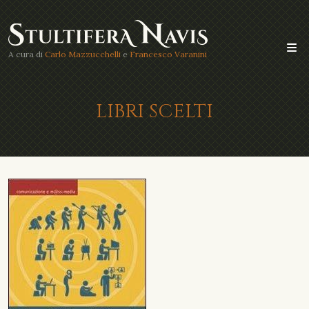
A cura di
Carlo Mazzucchelli
e
Francesco Varanini
LIBRI SCELTI