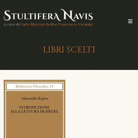
A cura di
Carlo Mazzucchelli
e
Francesco Varanini
LIBRI SCELTI