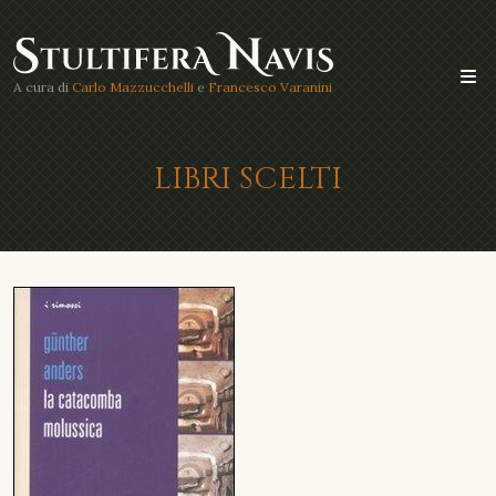
A cura di
Carlo Mazzucchelli
e
Francesco Varanini
LIBRI SCELTI