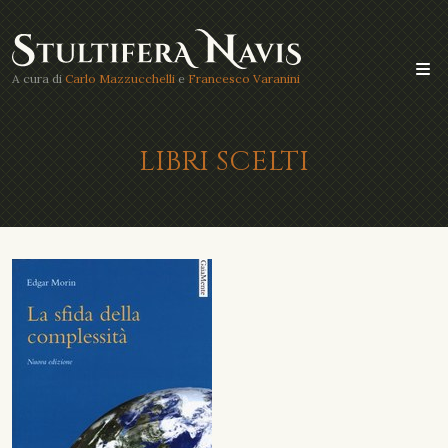
A cura di
Carlo Mazzucchelli
e
Francesco Varanini
LIBRI SCELTI