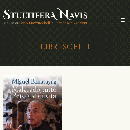
A cura di
Carlo Mazzucchelli
e
Francesco Varanini
LIBRI SCELTI