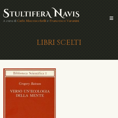
A cura di
Carlo Mazzucchelli
e
Francesco Varanini
LIBRI SCELTI