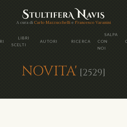
A cura di
Carlo Mazzucchelli
e
Francesco Varanini
SALPA
LIBRI
RI
AUTORI
RICERCA
CON
SCELTI
NOI
NOVITA'
[2529]