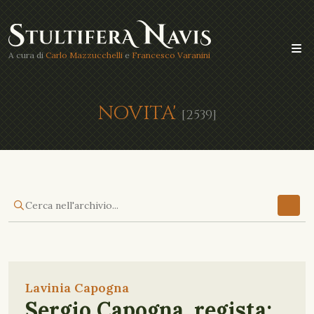
A cura di
Carlo Mazzucchelli
e
Francesco Varanini
NOVITA'
[2539]
Lavinia Capogna
Sergio Capogna, regista: