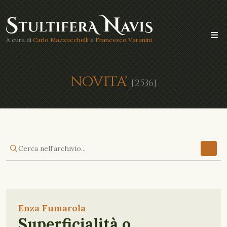
A cura di
Carlo Mazzucchelli
e
Francesco Varanini
NOVITA'
[2536]
Enza Fumarola
Superficialità o