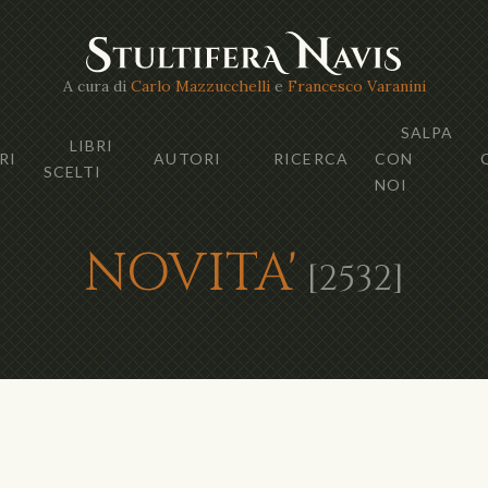
A cura di
Carlo Mazzucchelli
e
Francesco Varanini
SALPA
LIBRI
RI
AUTORI
RICERCA
CON
SCELTI
NOI
NOVITA'
[2532]