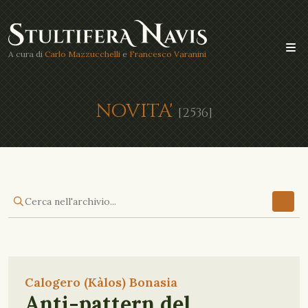
A cura di
Carlo Mazzucchelli
e
Francesco Varanini
NOVITA'
[2536]
Calogero (Kàlos) Bonasia
Anti-pattern del