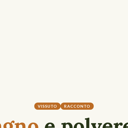
VISSUTO
RACCONTO
agno
e polver