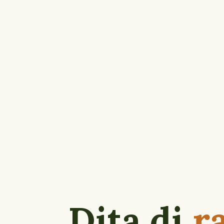
Dita di
r