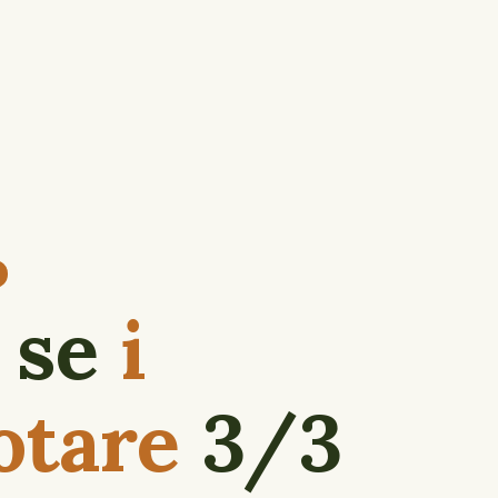
i se
i
otare
3/3