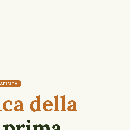
AFISICA
ca della
 prima