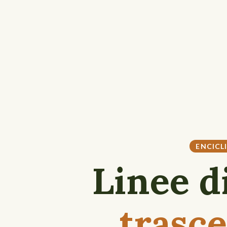
ENCICL
Linee d
trasc