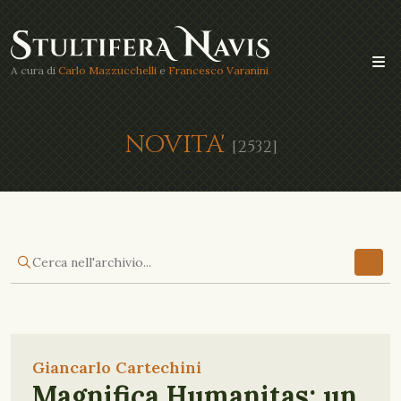
A cura di
Carlo Mazzucchelli
e
Francesco Varanini
NOVITA'
[2532]
Giancarlo Cartechini
Magnifica Humanitas: un