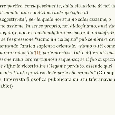
re partire, consapevolmente, dalla situazione di noi 
 il mondo: una condizione antropologica di
soggettività”, per la quale noi stiamo saldi assieme, o
mo assieme. In senso proprio, noi dialoghiamo, anzi si
loquio, e non c’è modo migliore per poterci autodefinir
 se l’espressione “siamo un colloquio” può sembrare ard
ntando l’antica sapienza orientale, “siamo tutti come
da un unico filo”
[1]
; perle preziose, tutte differenti ma
ssime nella loro vertiginosa sequenza; se il filo si spezz
e difficile ricostituire il legame perduto, essendo quel
o altrettanto prezioso delle perle che annoda.”
(Giusep
s, Intervista filosofica pubblicata su Stultiferanavis 
ablet)