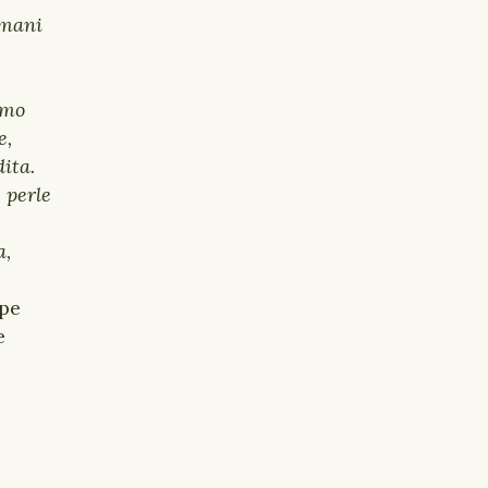
umani
amo
e,
ita.
 perle
a,
pe
e