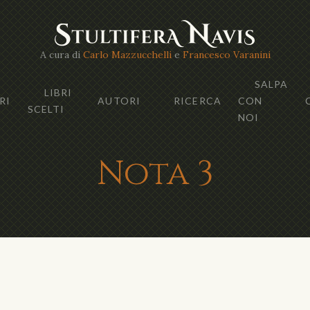
A cura di
Carlo Mazzucchelli
e
Francesco Varanini
SALPA
LIBRI
RI
AUTORI
RICERCA
CON
SCELTI
NOI
Nota 3