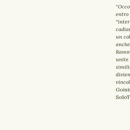
“
Occor
entro
“inter
cadia
un col
anche
Ramme
unite 
simili
divien
vincol
Goisi
SoloT