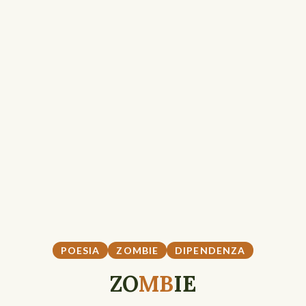
POESIA
ZOMBIE
DIPENDENZA
ZO
MB
IE