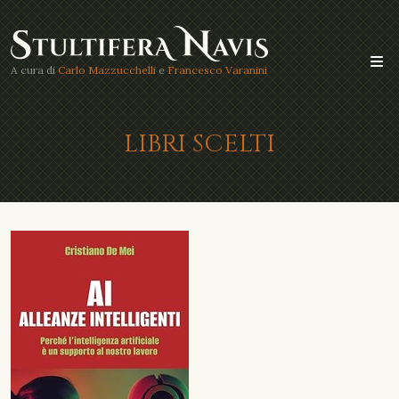
A cura di
Carlo Mazzucchelli
e
Francesco Varanini
LIBRI SCELTI