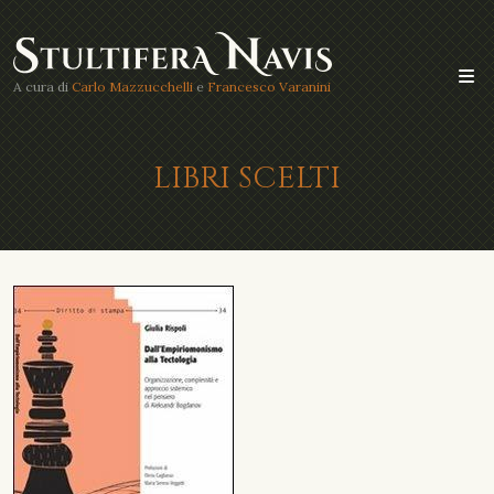
A cura di
Carlo Mazzucchelli
e
Francesco Varanini
LIBRI SCELTI