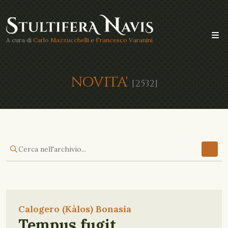
A cura di
Carlo Mazzucchelli
e
Francesco Varanini
NOVITA'
[2532]
Calogero (Kàlos) Bonasia
Tempus fugit