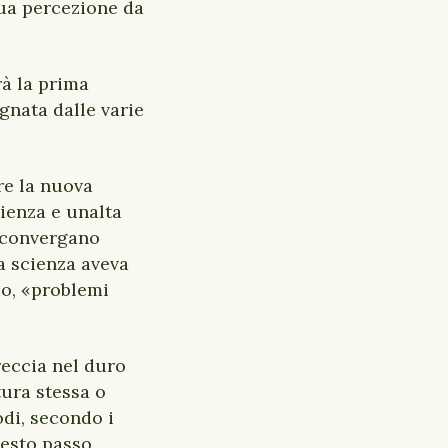
ua percezione da
rà la prima
gnata dalle varie
re la nuova
pienza e unalta
e convergano
la scienza aveva
io, «problemi
breccia nel duro
tura stessa o
odi, secondo i
esto passo.