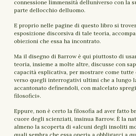
connessione limmensità delluniverso con la s
parte dellocchio delluomo.
E proprio nelle pagine di questo libro si trove
esposizione discorsiva di tale teoria, accompa
obiezioni che essa ha incontrato.
Ma il disegno di Barrow è qui piuttosto di usa
teoria, insieme a molte altre, discusse con sa
capacità esplicativa, per mostrare come tutt
verso quegli interrogativi ultimi che a lungo 
accantonato definendoli, con malcelato spreg
filosofici».
Eppure, non è certo la filosofia ad aver fatto 
cuore degli scienziati, insinua Barrow. È la na
almeno la scoperta di «alcuni degli insoliti m
quali sembra che essa operi» a obbligarci a qu