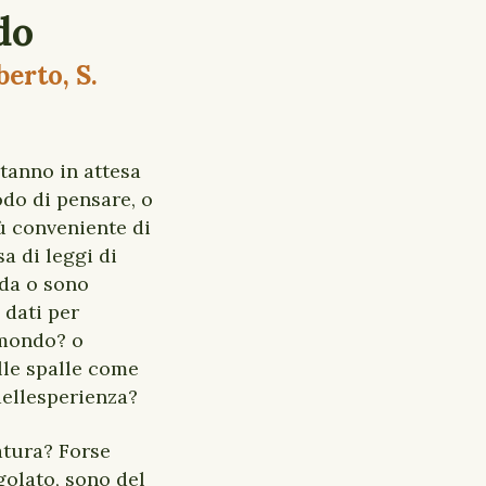
do
berto, S.
stanno in attesa
odo di pensare, o
ù conveniente di
a di leggi di
nda o sono
 dati per
 mondo? o
lle spalle come
dellesperienza?
atura? Forse
golato, sono del