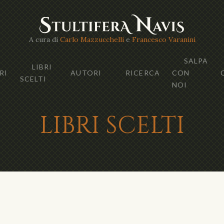
A cura di
Carlo Mazzucchelli
e
Francesco Varanini
SALPA
LIBRI
RI
AUTORI
RICERCA
CON
SCELTI
NOI
LIBRI SCELTI