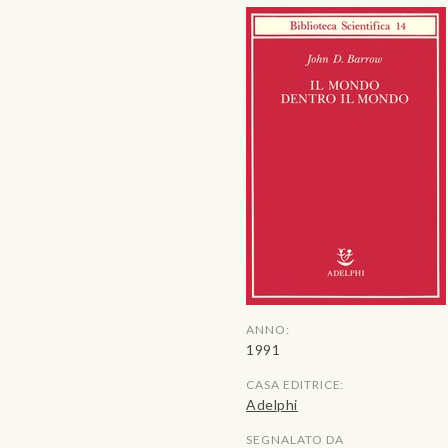
ANNO:
1991
CASA EDITRICE:
Adelphi
SEGNALATO DA