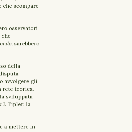
ne che scompare
ero osservatori
, che
mondo
, sarebbero
sso della
 disputa
o avvolgere gli
 rete teorica.
ata sviluppata
J. Tipler: la
e a mettere in