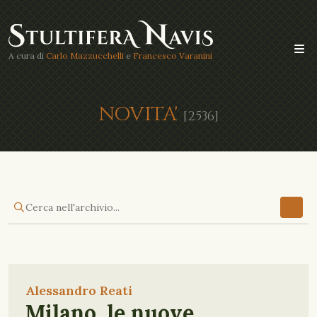
A cura di
Carlo Mazzucchelli
e
Francesco Varanini
NOVITA'
[2536]
Alessandro Reati
Milano, le nuove