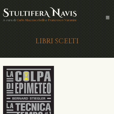
A cura di
Carlo Mazzucchelli
e
Francesco Varanini
LIBRI SCELTI