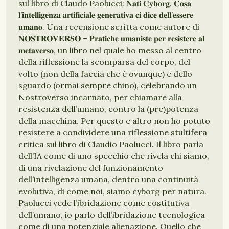
sul libro di Claudo Paolucci: 𝐍𝐚𝐭𝐢 𝐂𝐲𝐛𝐨𝐫𝐠. 𝐂𝐨𝐬𝐚
𝐥’𝐢𝐧𝐭𝐞𝐥𝐥𝐢𝐠𝐞𝐧𝐳𝐚 𝐚𝐫𝐭𝐢𝐟𝐢𝐜𝐢𝐚𝐥𝐞 𝐠𝐞𝐧𝐞𝐫𝐚𝐭𝐢𝐯𝐚 𝐜𝐢 𝐝𝐢𝐜𝐞 𝐝𝐞𝐥𝐥’𝐞𝐬𝐬𝐞𝐫𝐞
𝐮𝐦𝐚𝐧𝐨. Una recensione scritta come autore di
𝐍𝐎𝐒𝐓𝐑𝐎𝐕𝐄𝐑𝐒𝐎 – 𝐏𝐫𝐚𝐭𝐢𝐜𝐡𝐞 𝐮𝐦𝐚𝐧𝐢𝐬𝐭𝐞 𝐩𝐞𝐫 𝐫𝐞𝐬𝐢𝐬𝐭𝐞𝐫𝐞 𝐚𝐥
𝐦𝐞𝐭𝐚𝐯𝐞𝐫𝐬𝐨, un libro nel quale ho messo al centro
della riflessione la scomparsa del corpo, del
volto (non della faccia che è ovunque) e dello
sguardo (ormai sempre chino), celebrando un
Nostroverso incarnato, per chiamare alla
resistenza dell’umano, contro la (pre)potenza
della macchina. Per questo e altro non ho potuto
resistere a condividere una riflessione stultifera
critica sul libro di Claudio Paolucci. Il libro parla
dell’IA come di uno specchio che rivela chi siamo,
di una rivelazione del funzionamento
dell’intelligenza umana, dentro una continuità
evolutiva, di come noi, siamo cyborg per natura.
Paolucci vede l’ibridazione come costitutiva
dell’umano, io parlo dell’ibridazione tecnologica
come di una potenziale alienazione. Quello che