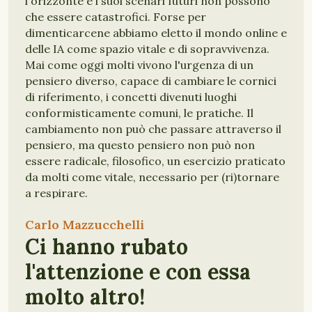
l'orizzonte e i suoi scenari futuri non possono
che essere catastrofici. Forse per
dimenticarcene abbiamo eletto il mondo online e
delle IA come spazio vitale e di sopravvivenza.
Mai come oggi molti vivono l'urgenza di un
pensiero diverso, capace di cambiare le cornici
di riferimento, i concetti divenuti luoghi
conformisticamente comuni, le pratiche. Il
cambiamento non può che passare attraverso il
pensiero, ma questo pensiero non può non
essere radicale, filosofico, un esercizio praticato
da molti come vitale, necessario per (ri)tornare
a respirare.
Carlo Mazzucchelli
FILOSOFIA
PENSIERO
Ci hanno rubato
l'attenzione e con essa
molto altro!