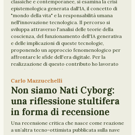
classiche e contemporanee, si esamina la crisi
epistemologica generata dall'IA, il concetto di
"mondo della vita" e la responsabilità umana
nell'innovazione tecnologica. Il percorso si
sviluppa attraverso l'analisi delle teorie della
coscienza, del funzionamento dell'IA generativa
e delle implicazioni di queste tecnologie,
proponendo un approccio fenomenologico per
affrontare le sfide dell'era digitale. Per la
realizzazione di questo contributo ho lavorato
con Charlie e Brown (due IA che, non
occupandomi di mestiere di contenuti per
Carlo Mazzucchelli
l'internet ed i social, mi hanno coadiuvata nel
Non siamo Nati Cyborg:
compito).
una riflessione stultifera
TECNOLOGIA
FILOSOFIA
in forma di recensione
Una recensione critica che nasce come reazione
a un’altra tecno-ottimista pubblicata sulla nave