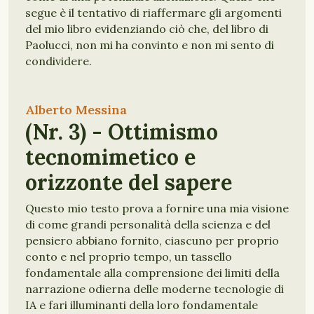
segue è il tentativo di riaffermare gli argomenti
del mio libro evidenziando ciò che, del libro di
Paolucci, non mi ha convinto e non mi sento di
condividere.
CYBORG
CORPO
MENTE
SEMIOTICA
IA
Alberto Messina
INTELLIGENZA ARTIFICIALE
RECENSIONE
(Nr. 3) - Ottimismo
tecnomimetico e
orizzonte del sapere
Questo mio testo prova a fornire una mia visione
di come grandi personalità della scienza e del
pensiero abbiano fornito, ciascuno per proprio
conto e nel proprio tempo, un tassello
fondamentale alla comprensione dei limiti della
narrazione odierna delle moderne tecnologie di
IA e fari illuminanti della loro fondamentale