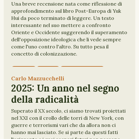
Una breve recensione nata come riflessione di
approfondimento sul libro Post-Europa di Yuk
Hui da poco terminato di leggere. Un testo
interessante nel suo mettere a confronto
Oriente e Occidente suggerendo il superamento
dell'opposizione ideologica che li vede sempre
come l'uno contro l'altro. Su tutto pesa il
concetto di colonizzazione.
ORIENTE
EUROPA
COLONIZZAZIONE
TECNICA
OCCIDENTE
COSCMOTENICA
Carlo Mazzucchelli
TECNOLOGIA
2025: Un anno nel segno
della radicalità
Superato il XX secolo, ci siamo trovati proiettati
nel XXI con il crollo delle torri di New York, con
guerre e terrorismi vari che da allora non ci
hanno mai lasciato. Se si parte da questi fatti