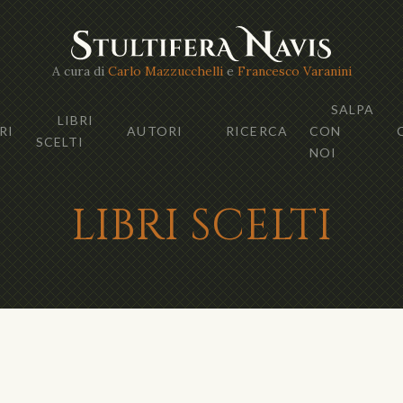
A cura di
Carlo Mazzucchelli
e
Francesco Varanini
SALPA
LIBRI
RI
AUTORI
RICERCA
CON
SCELTI
NOI
LIBRI SCELTI