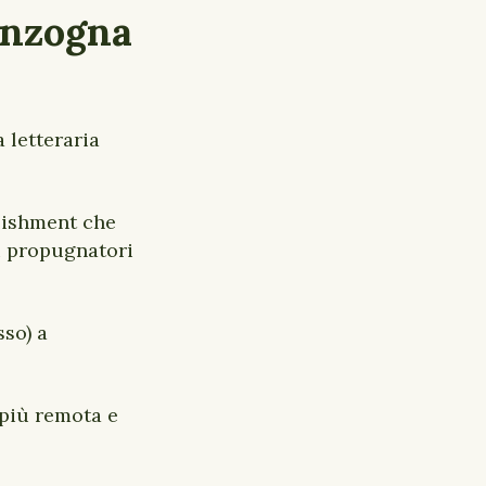
enzogna
a letteraria
blishment che
i propugnatori
sso) a
 più remota e