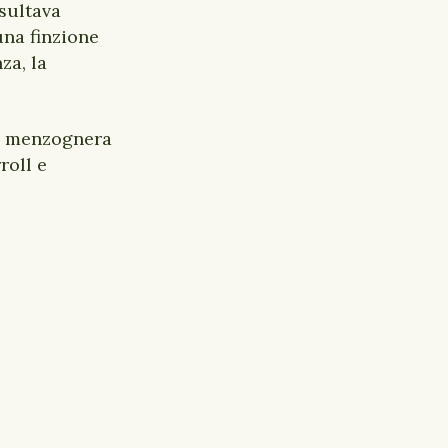
isultava
una finzione
za, la
ra menzognera
roll e