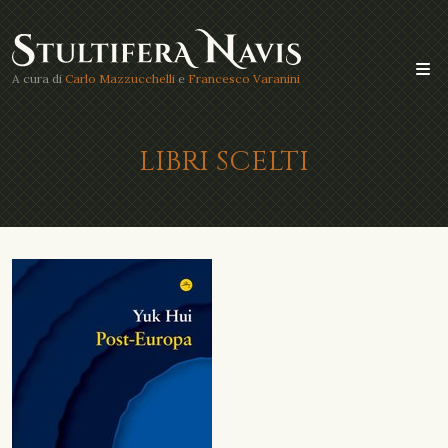
A cura di
Carlo Mazzucchelli
e
Francesco Varanini
LIBRI SCELTI