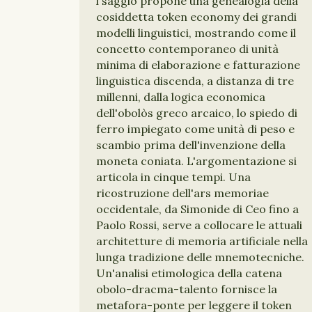
l saggio propone una genealogia della
cosiddetta token economy dei grandi
modelli linguistici, mostrando come il
concetto contemporaneo di unità
minima di elaborazione e fatturazione
linguistica discenda, a distanza di tre
millenni, dalla logica economica
dell'obolòs greco arcaico, lo spiedo di
ferro impiegato come unità di peso e
scambio prima dell'invenzione della
moneta coniata. L'argomentazione si
articola in cinque tempi. Una
ricostruzione dell'ars memoriae
occidentale, da Simonide di Ceo fino a
Paolo Rossi, serve a collocare le attuali
architetture di memoria artificiale nella
lunga tradizione delle mnemotecniche.
Un'analisi etimologica della catena
obolo-dracma-talento fornisce la
metafora-ponte per leggere il token