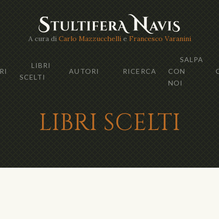
A cura di
Carlo Mazzucchelli
e
Francesco Varanini
SALPA
LIBRI
RI
AUTORI
RICERCA
CON
SCELTI
NOI
LIBRI SCELTI