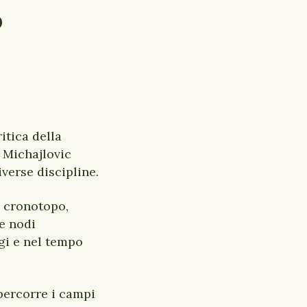
o
itica della
 Michajlovic
iverse discipline.
, cronotopo,
e nodi
ggi e nel tempo
percorre i campi